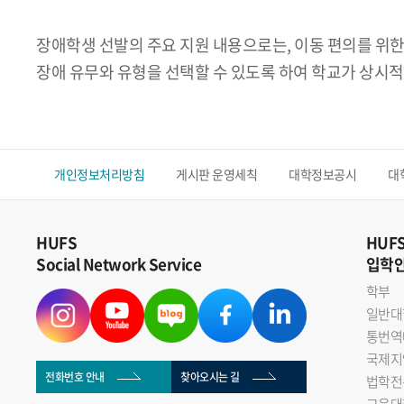
장애학생 선발의 주요 지원 내용으로는, 이동 편의를 위한
장애 유무와 유형을 선택할 수 있도록 하여 학교가 상시적
개인정보처리방침
게시판 운영세칙
대학정보공시
대
HUFS
HUF
Social Network Service
입학
학부
일반대
통번역
국제지
전화번호 안내
찾아오시는 길
법학전