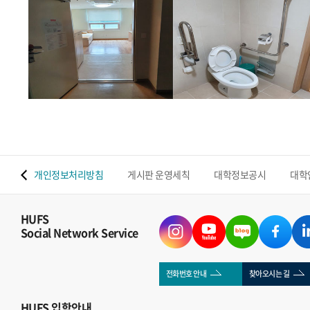
 맵
개인정보처리방침
게시판 운영세칙
대학정보공시
대학
HUFS
Social Network Service
전화번호 안내
찾아오시는 길
HUFS
입학안내