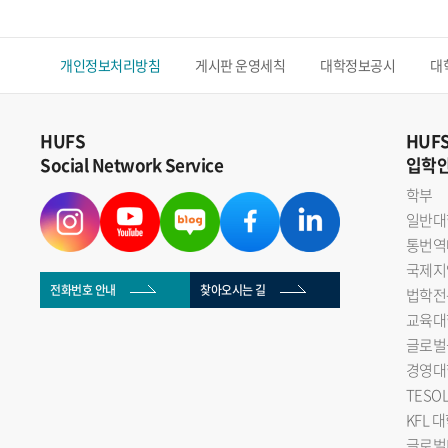
개인정보처리방침
게시판 운영세칙
대학정보공시
대
HUFS
HUF
Social Network Service
입학
학부
일반대
통번역
국제지
전화번호 안내
찾아오시는 길
법학전
교육대
글로벌
경영대
TESO
KFL 
글로벌