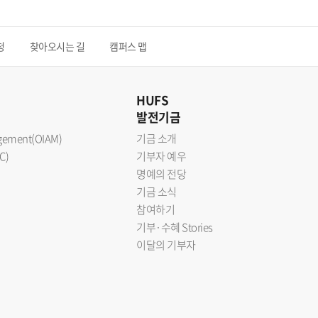
청
찾아오시는 길
캠퍼스 맵
HUFS
발전기금
nagement(OIAM)
기금 소개
C)
기부자 예우
명예의 전당
기금 소식
참여하기
기부·수혜 Stories
이달의 기부자