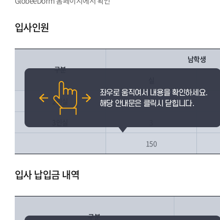
GlobeeDorm 홈페이지에서 확인
입사인원
남학생
구분
실
2인실
147
3인실
3
150
입사 납입금 내역
구분