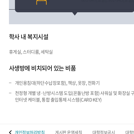
학사 내 복지시설
휴게실, 스터디룸, 세탁실
사생방에 비치되어 있는 비품
개인용침대(하단수납장포함), 책상, 옷장, 전화기
천정형 개별 냉·난방시스템 도입(온돌난방 포함) 샤워실 및 화장실 구
인터넷 케이블, 통합 출입통제 시스템(CARD KEY)
 맵
개인정보처리방침
게시판 운영세칙
대학정보공시
대학