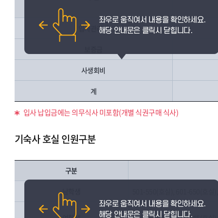
입사관리비
보증금
사생회비
계
입사 납입금에는 의무식사 미포함(개별 식권구매 식사)
기숙사 호실 인원구분
구분
남학생
501-550(호실), 601-650(호실)
여학생
801-847(호실), 901-945(호실)