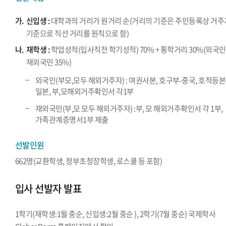
가.
신입생 :
대학과의 거리가 원거리 순(거리의 기준은 주민등록상 거주
기준으로 직선 거리를 원칙으로 함)
나.
재학생 :
학업성적(입사직전 학기성적) 70% + 통학거리 30%(외국인
재외국민 35%)
외국인(부모,모두 해외거주자) : 여권사본, 호구부-중국, 호적등본
일본, 부,모해외거주확인서 각1부
재외국민(부,모 모두 해외거주자) :부, 모 해외거주확인서 각 1부,
가족관계증명서1부 제출
선발인원
662명(교환학생, 정부초청장학생, 로스쿨 등 포함)
입사 선발자 발표
1학기(재학생:1월 중순, 신입생:2월 중순 ), 2학기(7월 중순) 국제학사