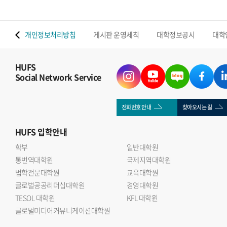
 맵
개인정보처리방침
게시판 운영세칙
대학정보공시
대학
HUFS
Social Network Service
전화번호 안내
찾아오시는 길
HUFS
입학안내
학부
일반대학원
통번역대학원
국제지역대학원
법학전문대학원
교육대학원
글로벌공공리더십대학원
경영대학원
TESOL 대학원
KFL 대학원
글로벌미디어커뮤니케이션대학원