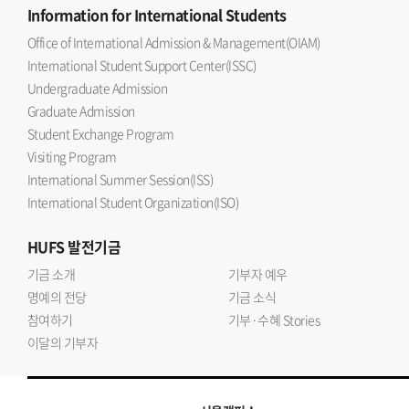
Information
for International Students
Office of International Admission & Management(OIAM)
International Student Support Center(ISSC)
Undergraduate Admission
Graduate Admission
Student Exchange Program
Visiting Program
International Summer Session(ISS)
International Student Organization(ISO)
HUFS
발전기금
기금 소개
기부자 예우
명예의 전당
기금 소식
참여하기
기부·수혜 Stories
이달의 기부자