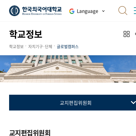
Language
학교정보
학교정보
자치기구·단체
글로벌캠퍼스
교지편집위원회
총학생회
동아리연합회
교지편집위원회
통·번역연합회