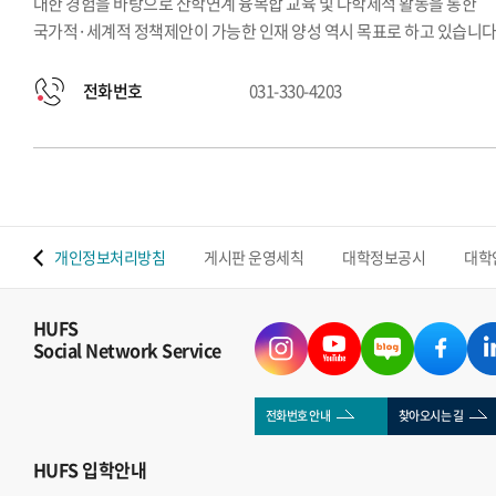
대한 경험을 바탕으로 산학연계 융복합 교육 및 다학제적 활동을 통한
국가적·세계적 정책제안이 가능한 인재 양성 역시 목표로 하고 있습니다
전화번호
031-330-4203
 맵
개인정보처리방침
게시판 운영세칙
대학정보공시
대학
HUFS
Social Network Service
전화번호 안내
찾아오시는 길
HUFS
입학안내